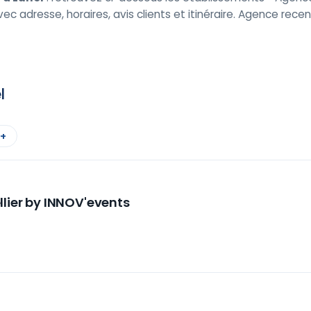
vec adresse, horaires, avis clients et itinéraire. Agence rec
l
 +
lier by INNOV'events