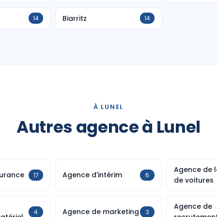
Biarritz
14
14
À LUNEL
Autres agence à Lunel
Agence de l
urance
Agence d'intérim
17
6
de voitures
Agence de
Agence de marketing
4
3