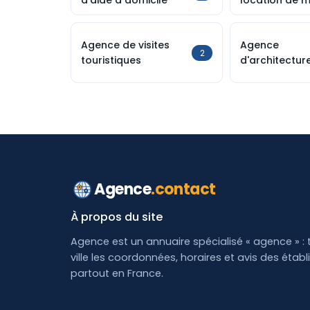
d'aide à domicile
location de m
Agence de visites
Agence
2
touristiques
d'architectur
Agence
.contact
À propos du site
Agence est un annuaire spécialisé « agence » : 
ville les coordonnées, horaires et avis des étab
partout en France.