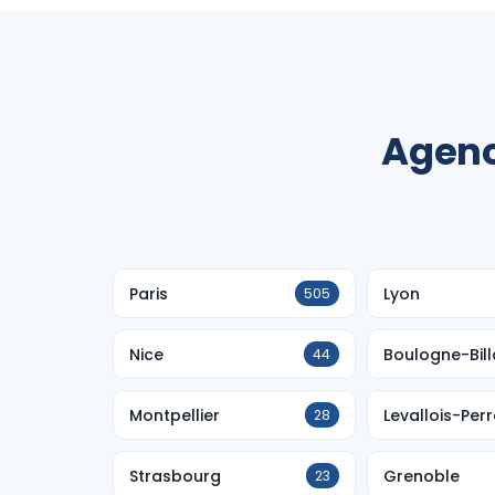
Agenc
Paris
Lyon
505
Nice
Boulogne-Bil
44
Montpellier
Levallois-Perr
28
Strasbourg
Grenoble
23