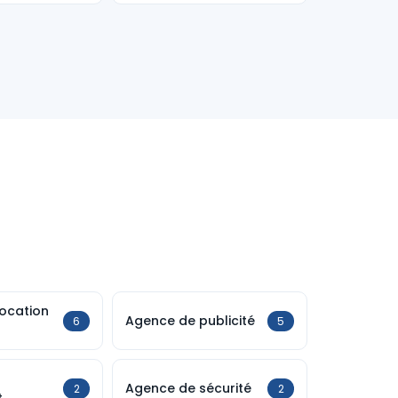
ocation
Agence de publicité
6
5
Agence de sécurité
2
2