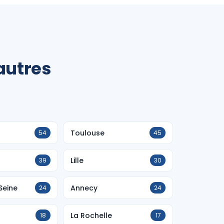
autres
Toulouse
54
45
Lille
39
30
Seine
Annecy
24
24
La Rochelle
18
17