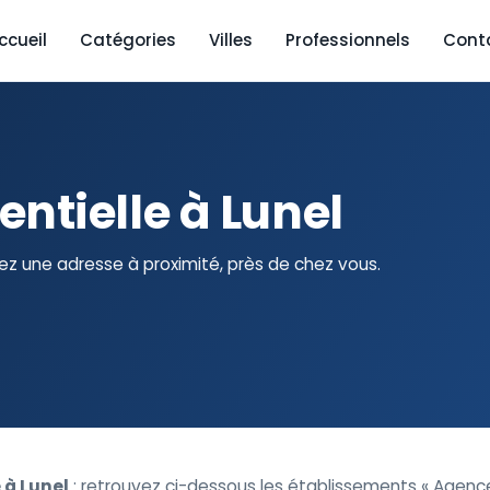
ccueil
Catégories
Villes
Professionnels
Cont
tielle à Lunel
z une adresse à proximité, près de chez vous.
 à Lunel
: retrouvez ci-dessous les établissements « Agenc