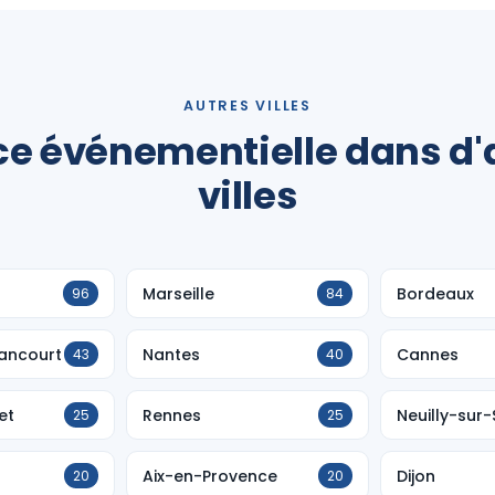
AUTRES VILLES
e événementielle dans d'
villes
Marseille
Bordeaux
96
84
lancourt
Nantes
Cannes
43
40
et
Rennes
Neuilly-sur-
25
25
Aix-en-Provence
Dijon
20
20