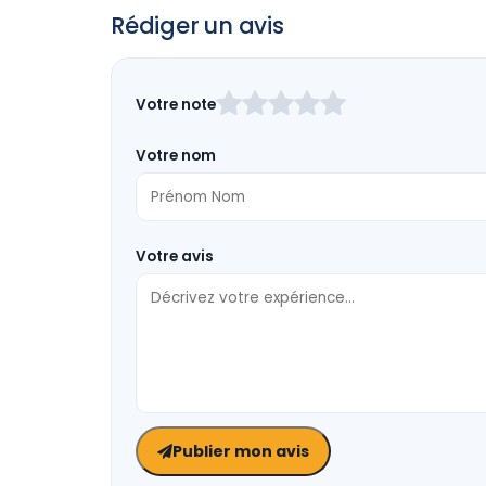
Rédiger un avis
Laissez
Votre note
ce
champ
Votre nom
vide
Votre avis
Publier mon avis