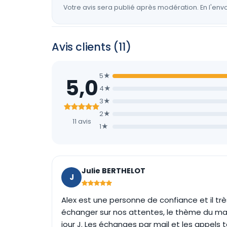
Votre avis sera publié après modération. En l'envo
Avis clients (11)
5★
5,0
4★
3★
2★
11 avis
1★
Julie BERTHELOT
J
Alex est une personne de confiance et il tr
échanger sur nos attentes, le thème du mari
jour J. Les échanges par mail et les appels 