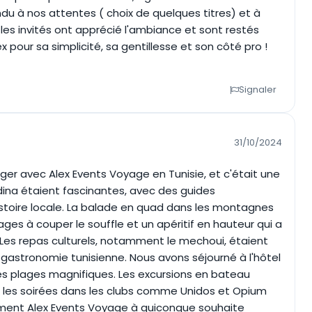
du à nos attentes ( choix de quelques titres) et à
s les invités ont apprécié l'ambiance et sont restés
 pour sa simplicité, sa gentillesse et son côté pro !
Signaler
31/10/2024
er avec Alex Events Voyage en Tunisie, et c'était une
édina étaient fascinantes, avec des guides
istoire locale. La balade en quad dans les montagnes
ges à couper le souffle et un apéritif en hauteur qui a
Les repas culturels, notamment le mechoui, étaient
a gastronomie tunisienne. Nous avons séjourné à l'hôtel
 les plages magnifiques. Les excursions en bateau
t les soirées dans les clubs comme Unidos et Opium
ent Alex Events Voyage à quiconque souhaite