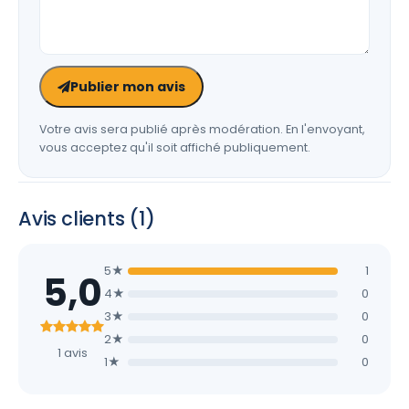
Publier mon avis
Votre avis sera publié après modération. En l'envoyant,
vous acceptez qu'il soit affiché publiquement.
Avis clients (1)
5★
1
5,0
4★
0
3★
0
2★
0
1 avis
1★
0