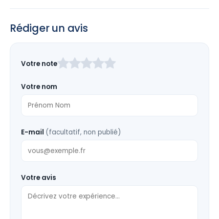
Rédiger un avis
Laissez
Votre note
ce
champ
Votre nom
vide
E-mail
(facultatif, non publié)
Votre avis