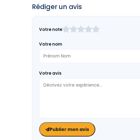
Rédiger un avis
Laissez
Votre note
ce
champ
Votre nom
vide
Votre avis
Publier mon avis