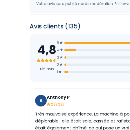
Votre avis sera publié après modération. En l'envo
Avis clients (135)
5★
4,8
4★
3★
2★
135 avis
1★
Anthony P
A
Très mauvaise expérience. La machine à po
déplorable : elle était sale, cassée et rafi
était également abîmé, ce qui pose un vrai