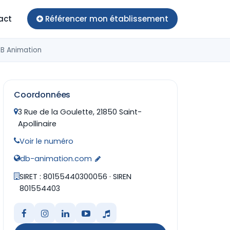
act
Référencer mon établissement
B Animation
Coordonnées
3 Rue de la Goulette, 21850 Saint-
Apollinaire
Voir le numéro
db-animation.com
SIRET : 80155440300056 · SIREN
801554403