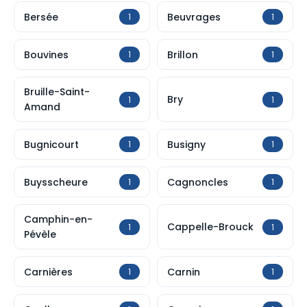
Bersée
Beuvrages
1
1
Bouvines
Brillon
1
1
Bruille-Saint-
Bry
1
1
Amand
Bugnicourt
Busigny
1
1
Buysscheure
Cagnoncles
1
1
Camphin-en-
Cappelle-Brouck
1
1
Pévèle
Carnières
Carnin
1
1