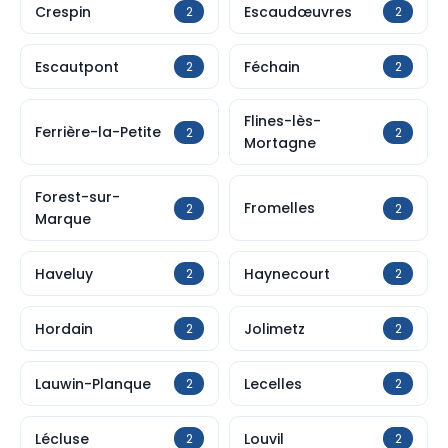
Crespin
Escaudœuvres
2
2
Escautpont
Féchain
2
2
Flines-lès-
Ferrière-la-Petite
2
2
Mortagne
Forest-sur-
Fromelles
2
2
Marque
Haveluy
Haynecourt
2
2
Hordain
Jolimetz
2
2
Lauwin-Planque
Lecelles
2
2
Lécluse
Louvil
2
2