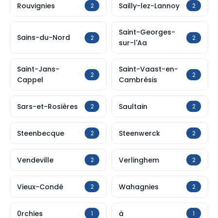
Rouvignies
Sailly-lez-Lannoy
2
2
Saint-Georges-
Sains-du-Nord
2
2
sur-l'Aa
Saint-Jans-
Saint-Vaast-en-
2
2
Cappel
Cambrésis
Sars-et-Rosières
Saultain
2
2
Steenbecque
Steenwerck
2
2
Vendeville
Verlinghem
2
2
Vieux-Condé
Wahagnies
2
2
0rchies
à
1
1