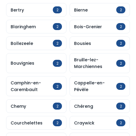
Bertry
Bierne
2
2
Blaringhem
Bois-Grenier
2
2
Bollezeele
Bousies
2
2
Bruille-lez-
Bouvignies
2
2
Marchiennes
Camphin-en-
Cappelle-en-
2
2
Carembault
Pévèle
Chemy
Chéreng
2
2
Courchelettes
Craywick
2
2