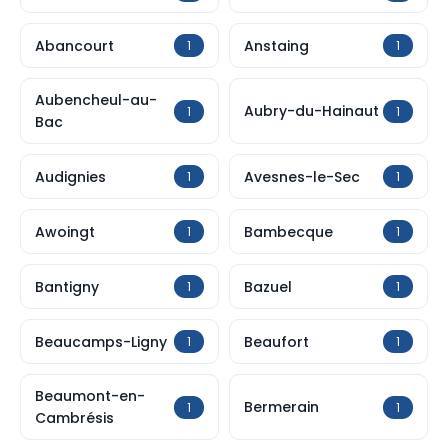
Abancourt
Anstaing
1
1
Aubencheul-au-
Aubry-du-Hainaut
1
1
Bac
Audignies
Avesnes-le-Sec
1
1
Awoingt
Bambecque
1
1
Bantigny
Bazuel
1
1
Beaucamps-Ligny
Beaufort
1
1
Beaumont-en-
Bermerain
1
1
Cambrésis