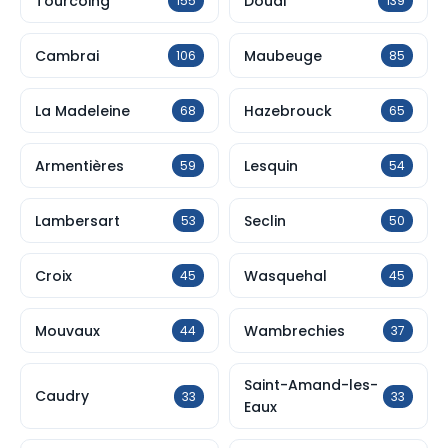
Tourcoing
Douai
155
139
Cambrai
Maubeuge
106
85
La Madeleine
Hazebrouck
68
65
Armentières
Lesquin
59
54
Lambersart
Seclin
53
50
Croix
Wasquehal
45
45
Mouvaux
Wambrechies
44
37
Saint-Amand-les-
Caudry
33
33
Eaux