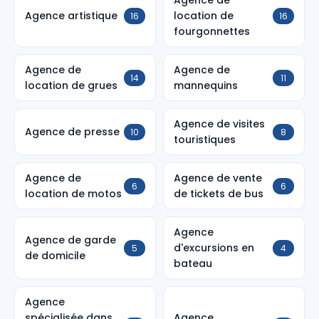
Agence de
Agence artistique
location de
16
16
fourgonnettes
Agence de
Agence de
14
11
location de grues
mannequins
Agence de visites
Agence de presse
10
8
touristiques
Agence de
Agence de vente
6
6
location de motos
de tickets de bus
Agence
Agence de garde
d'excursions en
5
4
de domicile
bateau
Agence
spécialisée dans
Agence