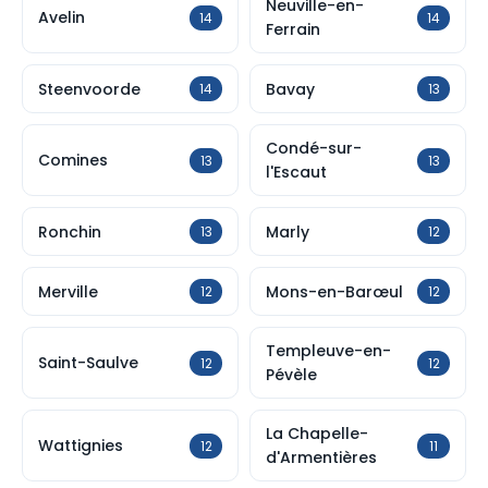
Neuville-en-
Avelin
14
14
Ferrain
Steenvoorde
Bavay
14
13
Condé-sur-
Comines
13
13
l'Escaut
Ronchin
Marly
13
12
Merville
Mons-en-Barœul
12
12
Templeuve-en-
Saint-Saulve
12
12
Pévèle
La Chapelle-
Wattignies
12
11
d'Armentières