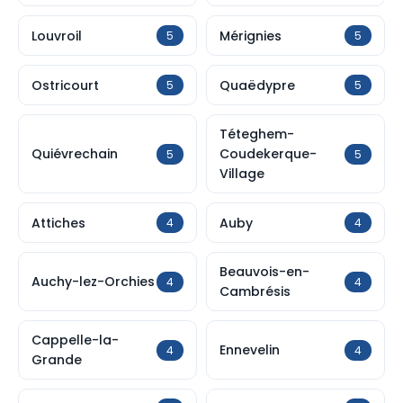
Louvroil
Mérignies
5
5
Ostricourt
Quaëdypre
5
5
Téteghem-
Quiévrechain
Coudekerque-
5
5
Village
Attiches
Auby
4
4
Beauvois-en-
Auchy-lez-Orchies
4
4
Cambrésis
Cappelle-la-
Ennevelin
4
4
Grande