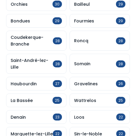
Orchies
Bailleul
30
29
Bondues
Fourmies
29
29
Coudekerque-
Roncq
28
28
Branche
Saint-André-lez-
Somain
28
28
Lille
Haubourdin
Gravelines
27
26
La Bassée
Wattrelos
25
25
Denain
Loos
23
22
Marquette-lez-Lille
Sin-le-Noble
22
22