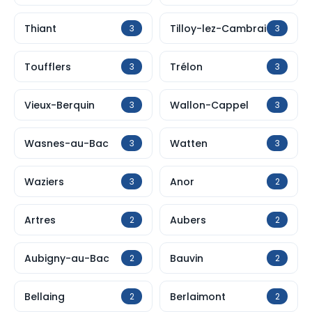
Thiant
Tilloy-lez-Cambrai
3
3
Toufflers
Trélon
3
3
Vieux-Berquin
Wallon-Cappel
3
3
Wasnes-au-Bac
Watten
3
3
Waziers
Anor
3
2
Artres
Aubers
2
2
Aubigny-au-Bac
Bauvin
2
2
Bellaing
Berlaimont
2
2