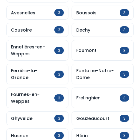
Avesnelles
Boussois
3
3
Cousolre
Dechy
3
3
Ennetières-en-
Faumont
3
3
Weppes
Ferrière-la-
Fontaine-Notre-
3
3
Grande
Dame
Fournes-en-
Frelinghien
3
3
Weppes
Ghyvelde
Gouzeaucourt
3
3
Hasnon
Hérin
3
3