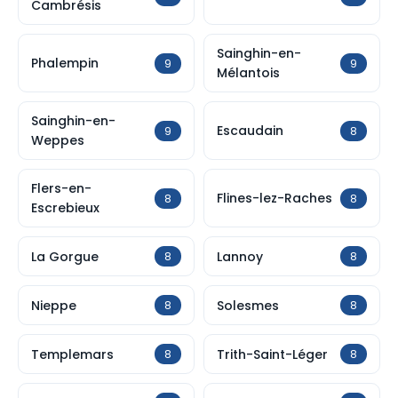
Cambrésis
Sainghin-en-
Phalempin
9
9
Mélantois
Sainghin-en-
Escaudain
9
8
Weppes
Flers-en-
Flines-lez-Raches
8
8
Escrebieux
La Gorgue
Lannoy
8
8
Nieppe
Solesmes
8
8
Templemars
Trith-Saint-Léger
8
8