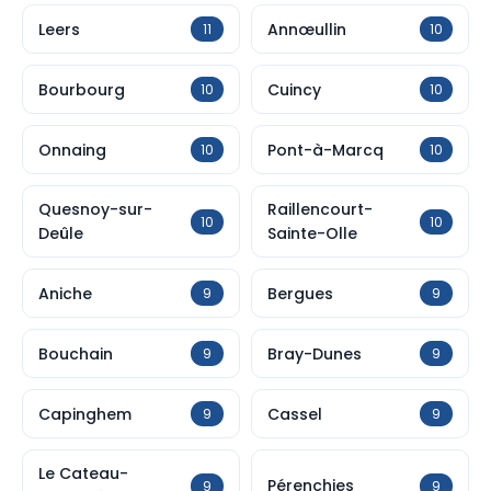
Leers
Annœullin
11
10
Bourbourg
Cuincy
10
10
Onnaing
Pont-à-Marcq
10
10
Quesnoy-sur-
Raillencourt-
10
10
Deûle
Sainte-Olle
Aniche
Bergues
9
9
Bouchain
Bray-Dunes
9
9
Capinghem
Cassel
9
9
Le Cateau-
Pérenchies
9
9