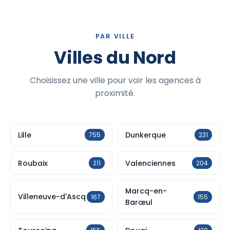
PAR VILLE
Villes du Nord
Choisissez une ville pour voir les agences à
proximité.
Lille
Dunkerque
755
231
Roubaix
Valenciennes
211
204
Marcq-en-
Villeneuve-d'Ascq
167
155
Barœul