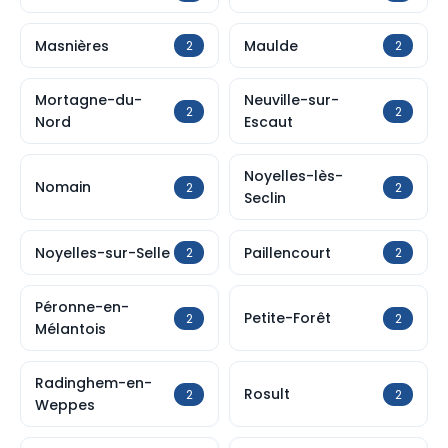
Masnières
Maulde
2
2
Mortagne-du-
Neuville-sur-
2
2
Nord
Escaut
Noyelles-lès-
Nomain
2
2
Seclin
Noyelles-sur-Selle
Paillencourt
2
2
Péronne-en-
Petite-Forêt
2
2
Mélantois
Radinghem-en-
Rosult
2
2
Weppes