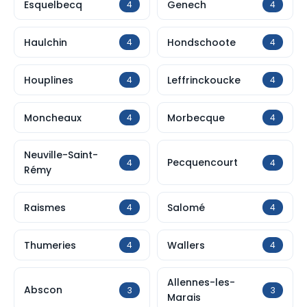
Esquelbecq
Genech
4
4
Haulchin
Hondschoote
4
4
Houplines
Leffrinckoucke
4
4
Moncheaux
Morbecque
4
4
Neuville-Saint-
Pecquencourt
4
4
Rémy
Raismes
Salomé
4
4
Thumeries
Wallers
4
4
Allennes-les-
Abscon
3
3
Marais