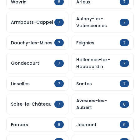
Wavrin
Arleux
8
7
Aulnoy-lez-
Armbouts-Cappel
7
7
Valenciennes
Douchy-les-Mines
Feignies
7
7
Hallennes-lez-
Gondecourt
7
7
Haubourdin
Linselles
Santes
7
7
Avesnes-les-
Solre-le-Château
7
6
Aubert
Famars
Jeumont
6
6