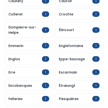
Caullery
Cauroir
1
1
Colleret
Crochte
1
1
Dompierre-sur-
Élincourt
1
1
Helpe
Emmerin
Englefontaine
1
1
Englos
Eppe-Sauvage
1
1
Erre
Escarmain
1
1
Escobecques
Étrœungt
1
1
Felleries
Flesquières
1
1