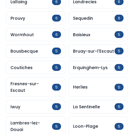
Lallaing
Landrecies
6
6
Prouvy
Sequedin
6
6
Wormhout
Baisieux
6
5
Bousbecque
Bruay-sur-l'Escaut
5
5
Coutiches
Erquinghem-Lys
5
5
Fresnes-sur-
Herlies
5
5
Escaut
Iwuy
La Sentinelle
5
5
Lambres-lez-
Loon-Plage
5
5
Douai