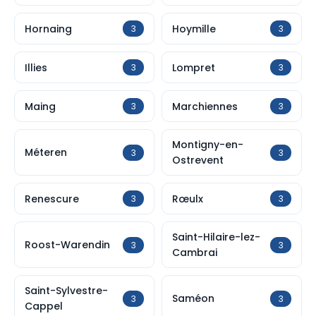
Hornaing
Hoymille
3
3
Illies
Lompret
3
3
Maing
Marchiennes
3
3
Montigny-en-
Méteren
3
3
Ostrevent
Renescure
Rœulx
3
3
Saint-Hilaire-lez-
Roost-Warendin
3
3
Cambrai
Saint-Sylvestre-
Saméon
3
3
Cappel