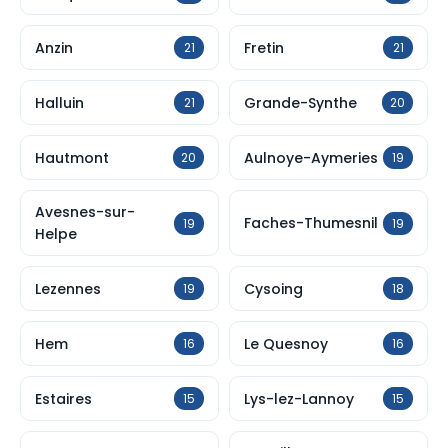
Anzin
Fretin
21
21
Halluin
Grande-Synthe
21
20
Hautmont
Aulnoye-Aymeries
20
19
Avesnes-sur-
Faches-Thumesnil
19
19
Helpe
Lezennes
Cysoing
19
18
Hem
Le Quesnoy
16
16
Estaires
Lys-lez-Lannoy
15
15