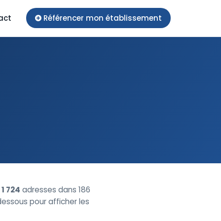
act
Référencer mon établissement
e
1 724
adresses dans 186
-dessous pour afficher les