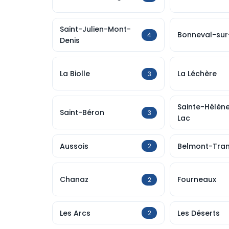
Saint-Julien-Mont-
Bonneval-sur
4
Denis
La Biolle
La Léchère
3
Sainte-Hélèn
Saint-Béron
3
Lac
Aussois
Belmont-Tra
2
Chanaz
Fourneaux
2
Les Arcs
Les Déserts
2