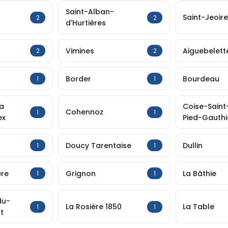
Saint-Alban-
Saint-Jeoire
2
2
d'Hurtières
Vimines
Aiguebelett
2
2
Border
Bourdeau
1
1
a
Coise-Saint
Cohennoz
1
1
ex
Pied-Gauthi
Doucy Tarentaise
Dullin
1
1
ère
Grignon
La Bâthie
1
1
du-
La Rosière 1850
La Table
1
1
t