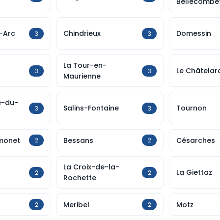
Bellecombe
-Arc
Chindrieux
Domessin
3
3
La Tour-en-
Le Châtelar
3
3
Maurienne
e-du-
Salins-Fontaine
Tournon
3
3
monet
Bessans
Césarches
2
2
La Croix-de-la-
La Giettaz
2
2
Rochette
Meribel
Motz
2
2