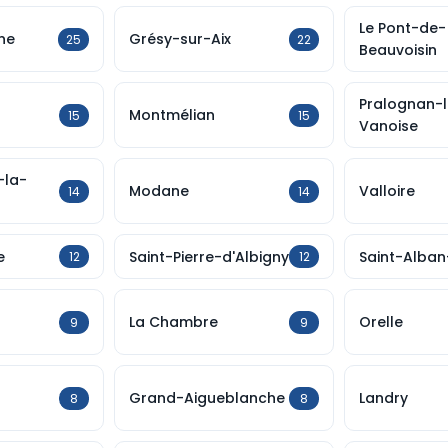
Le Pont-de-
ne
Grésy-sur-Aix
25
22
Beauvoisin
Pralognan-
Montmélian
15
15
Vanoise
-la-
Modane
Valloire
14
14
e
Saint-Pierre-d'Albigny
Saint-Alban
12
12
La Chambre
Orelle
9
9
Grand-Aigueblanche
Landry
8
8