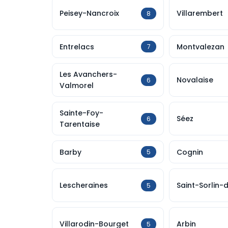
Peisey-Nancroix
Villarembert
8
Entrelacs
Montvalezan
7
Les Avanchers-
Novalaise
6
Valmorel
Sainte-Foy-
Séez
6
Tarentaise
Barby
Cognin
5
Lescheraines
Saint-Sorlin-
5
Villarodin-Bourget
Arbin
5