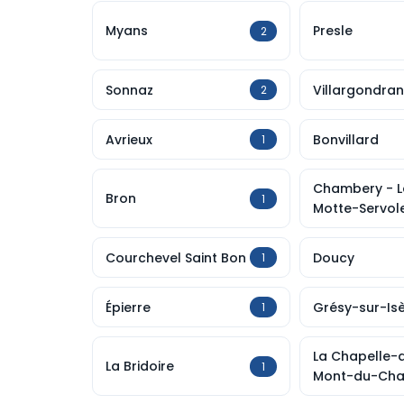
Myans
Presle
2
Sonnaz
Villargondran
2
Avrieux
Bonvillard
1
Chambery - L
Bron
1
Motte-Servol
Courchevel Saint Bon
Doucy
1
Épierre
Grésy-sur-Is
1
La Chapelle-
La Bridoire
1
Mont-du-Cha