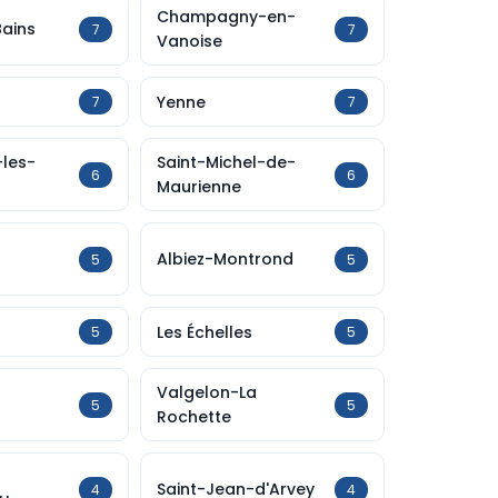
Champagny-en-
Bains
7
7
Vanoise
Yenne
7
7
-les-
Saint-Michel-de-
6
6
Maurienne
Albiez-Montrond
5
5
Les Échelles
5
5
Valgelon-La
5
5
Rochette
Saint-Jean-d'Arvey
4
4