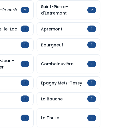
Saint-Pierre-
-Prieuré
2
2
d'Entremont
e-le-Lac
Apremont
1
1
Bourgneuf
1
1
-Jean-
Combelouvière
1
1
er
Epagny Metz-Tessy
1
1
La Bauche
1
1
La Thuile
1
1