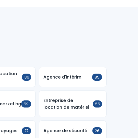
ocation
Agence d'intérim
86
85
Entreprise de
marketing
59
55
location de matériel
voyages
Agence de sécurité
27
26