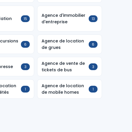
Agence d'immobilier
lation
15
13
d'entreprise
cursions
Agence de location
6
6
de grues
Agence de vente de
presse
3
3
tickets de bus
ocation
Agence de location
1
1
étés
de mobile homes