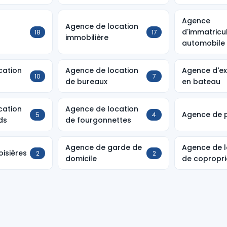
Agence
Agence de location
d'immatricu
18
17
immobilière
automobile
cation
Agence de location
Agence d'ex
10
7
de bureaux
en bateau
cation
Agence de location
Agence de 
5
4
ds
de fourgonnettes
Agence de garde de
Agence de l
isières
2
2
domicile
de copropri