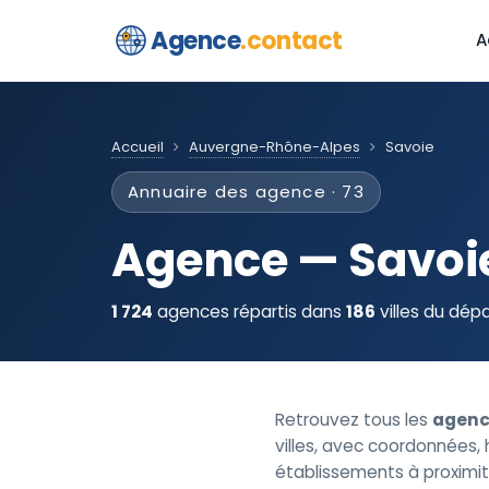
Agence
.contact
A
Accueil
Auvergne-Rhône-Alpes
Savoie
Annuaire des agence · 73
Agence — Savoi
1 724
agences répartis dans
186
villes du dép
Retrouvez tous les
agenc
villes, avec coordonnées, h
établissements à proximit