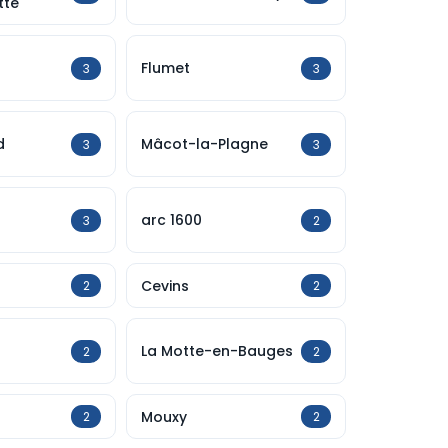
tte
Flumet
3
3
d
Mâcot-la-Plagne
3
3
arc 1600
3
2
Cevins
2
2
La Motte-en-Bauges
2
2
Mouxy
2
2