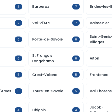
Barberaz
Brides-les-
8
7
Val-d'Arc
Valmeinier
7
7
Saint-Genix
Porte-de-Savoie
6
6
Villages
St François
Aiton
6
6
Longchamp
Crest-Voland
Frontenex
5
5
d'Arves
Tours-en-Savoie
Val Thorens
5
5
Jacob-
Chignin
4
4