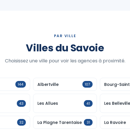
PAR VILLE
Villes du Savoie
Choisissez une ville pour voir les agences à proximité.
Albertville
Bourg-Sain
144
107
Les Allues
Les Bellevill
43
41
La Plagne Tarentaise
La Ravoire
32
31