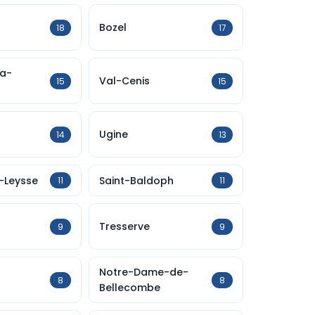
Bozel
18
17
la-
Val-Cenis
15
15
Ugine
14
13
-Leysse
Saint-Baldoph
11
11
Tresserve
9
9
Notre-Dame-de-
8
8
Bellecombe