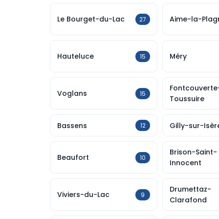
Le Bourget-du-Lac
Aime-la-Plag
27
Hauteluce
Méry
15
Fontcouverte
Voglans
15
Toussuire
Bassens
Gilly-sur-Isèr
12
Brison-Saint-
Beaufort
10
Innocent
Drumettaz-
Viviers-du-Lac
9
Clarafond