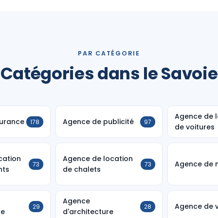
PAR CATÉGORIE
Catégories dans le Savoie
Agence de l
urance
Agence de publicité
178
97
de voitures
cation
Agence de location
Agence de 
73
73
nts
de chalets
Agence
Agence de 
29
28
le
d'architecture