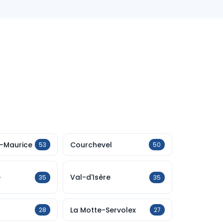
t-Maurice
Courchevel
53
50
e
Val-d'Isère
35
35
La Motte-Servolex
28
27