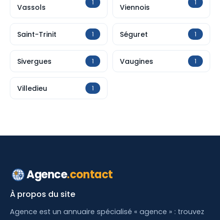
1
1
Vassols
Viennois
Saint-Trinit
Séguret
1
1
Sivergues
Vaugines
1
1
Villedieu
1
Agence
.contact
À propos du site
Agence est un annuaire spécialisé « agence » : trouvez