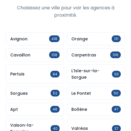
Choisissez une ville pour voir les agences à
proximité.
Avignon
Orange
418
131
Cavaillon
Carpentras
108
106
L'Isle-sur-la-
Pertuis
84
63
Sorgue
Sorgues
Le Pontet
52
50
Apt
Bollène
48
47
Vaison-la-
Valréas
40
37