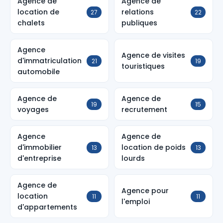
Agence de
Agence de
location de
relations
27
22
chalets
publiques
Agence
Agence de visites
d'immatriculation
21
19
touristiques
automobile
Agence de
Agence de
19
15
voyages
recrutement
Agence
Agence de
d'immobilier
location de poids
13
13
d'entreprise
lourds
Agence de
Agence pour
location
11
11
l'emploi
d'appartements