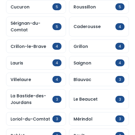
Cucuron
Roussillon
5
5
Sérignan-du-
Caderousse
5
4
Comtat
Crillon-le-Brave
Grillon
4
4
Lauris
Saignon
4
4
Villelaure
Blauvac
4
3
La Bastide-des-
Le Beaucet
3
3
Jourdans
Loriol-du-Comtat
Mérindol
3
3