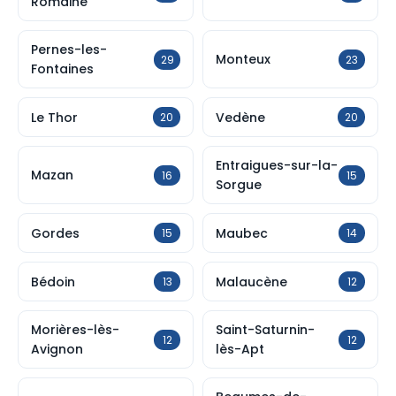
Romaine
Pernes-les-
Monteux
29
23
Fontaines
Le Thor
Vedène
20
20
Entraigues-sur-la-
Mazan
16
15
Sorgue
Gordes
Maubec
15
14
Bédoin
Malaucène
13
12
Morières-lès-
Saint-Saturnin-
12
12
Avignon
lès-Apt