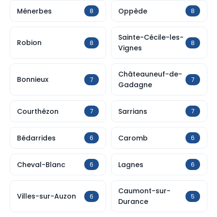
Ménerbes
Oppède
8
8
Sainte-Cécile-les-
Robion
8
8
Vignes
Châteauneuf-de-
Bonnieux
7
7
Gadagne
Courthézon
Sarrians
7
7
Bédarrides
Caromb
6
6
Cheval-Blanc
Lagnes
6
6
Caumont-sur-
Villes-sur-Auzon
6
5
Durance