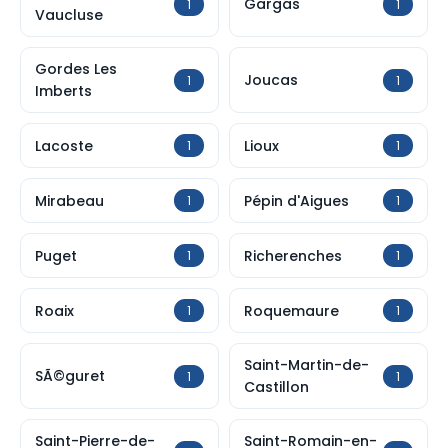
Gargas
1
1
Vaucluse
Gordes Les
Joucas
1
1
Imberts
Lacoste
Lioux
1
1
Mirabeau
Pépin d'Aigues
1
1
Puget
Richerenches
1
1
Roaix
Roquemaure
1
1
Saint-Martin-de-
SÃ©guret
1
1
Castillon
Saint-Pierre-de-
Saint-Romain-en-