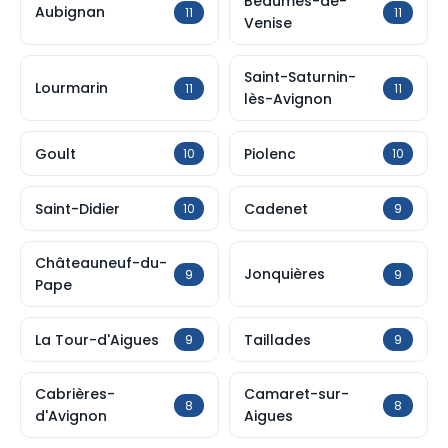
Beaumes-de-
Aubignan
11
11
Venise
Saint-Saturnin-
Lourmarin
11
11
lès-Avignon
Goult
Piolenc
10
10
Saint-Didier
Cadenet
10
9
Châteauneuf-du-
Jonquières
9
9
Pape
La Tour-d'Aigues
Taillades
9
9
Cabrières-
Camaret-sur-
8
8
d'Avignon
Aigues