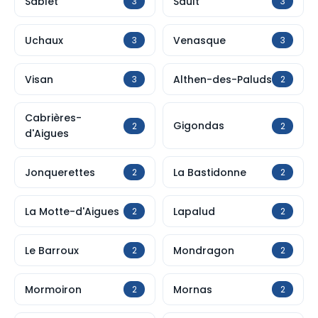
Sablet
Sault
3
3
Uchaux
Venasque
3
3
Visan
Althen-des-Paluds
3
2
Cabrières-
Gigondas
2
2
d'Aigues
Jonquerettes
La Bastidonne
2
2
La Motte-d'Aigues
Lapalud
2
2
Le Barroux
Mondragon
2
2
Mormoiron
Mornas
2
2