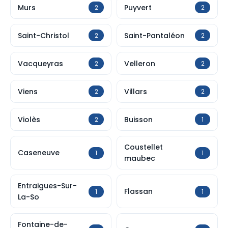
Murs
Puyvert
2
2
Saint-Christol
Saint-Pantaléon
2
2
Vacqueyras
Velleron
2
2
Viens
Villars
2
2
Violès
Buisson
2
1
Coustellet
Caseneuve
1
1
maubec
Entraigues-Sur-
Flassan
1
1
La-So
Fontaine-de-