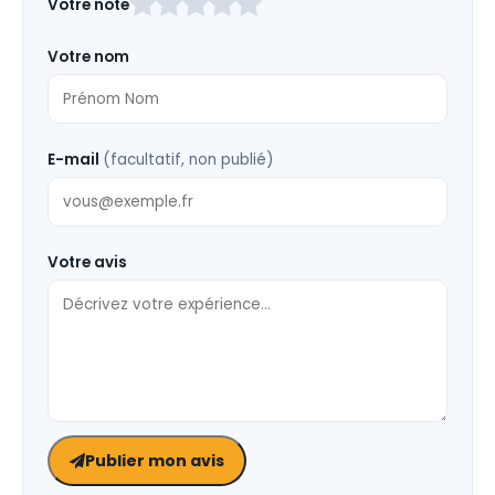
Votre note
ce
champ
Votre nom
vide
E-mail
(facultatif, non publié)
Votre avis
Publier mon avis