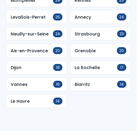
Montpellier
Rennes
28
25
Levallois-Perret
Annecy
25
24
Neuilly-sur-Seine
Strasbourg
24
23
Aix-en-Provence
Grenoble
20
20
Dijon
La Rochelle
18
17
Vannes
Biarritz
16
14
Le Havre
14