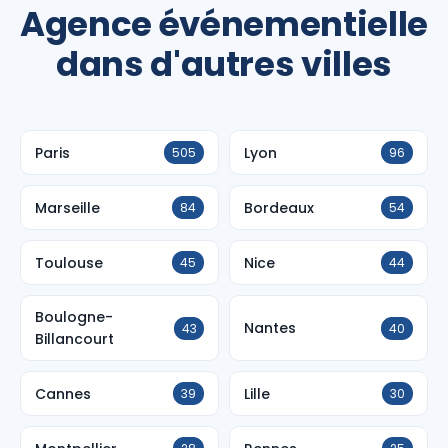
Agence événementielle
dans d'autres villes
Paris
Lyon
505
96
Marseille
Bordeaux
84
54
Toulouse
Nice
45
44
Boulogne-
Nantes
43
40
Billancourt
Cannes
Lille
39
30