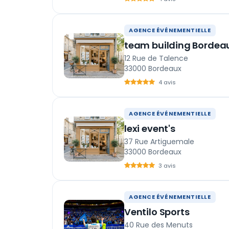
AGENCE ÉVÉNEMENTIELLE
team building Bordea
12 Rue de Talence
33000 Bordeaux
4 avis
AGENCE ÉVÉNEMENTIELLE
lexi event's
37 Rue Artiguemale
33000 Bordeaux
3 avis
AGENCE ÉVÉNEMENTIELLE
Ventilo Sports
40 Rue des Menuts