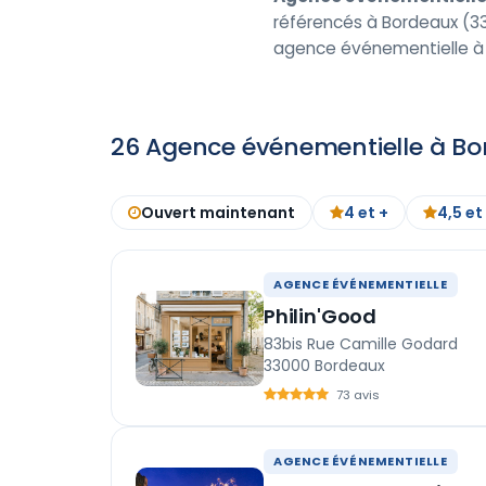
référencés à Bordeaux (33)
agence événementielle à
26 Agence événementielle à B
Ouvert maintenant
4 et +
4,5 et
AGENCE ÉVÉNEMENTIELLE
Philin'Good
83bis Rue Camille Godard
33000 Bordeaux
73 avis
AGENCE ÉVÉNEMENTIELLE