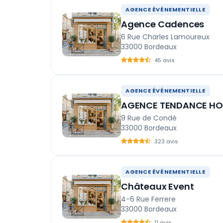
AGENCE ÉVÉNEMENTIELLE
Agence Cadences
6 Rue Charles Lamoureux
33000 Bordeaux
45 avis
AGENCE ÉVÉNEMENTIELLE
AGENCE TENDANCE HO
9 Rue de Condé
33000 Bordeaux
323 avis
AGENCE ÉVÉNEMENTIELLE
Châteaux Event
4-6 Rue Ferrere
33000 Bordeaux
11 avis