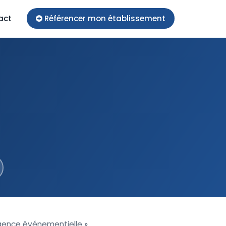
act
Référencer mon établissement
Agence événementielle »