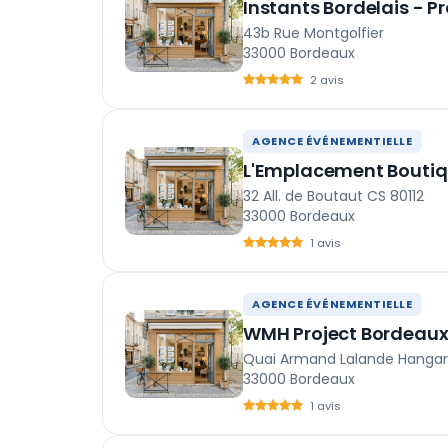
Instants Bordelais - 
43b Rue Montgolfier
33000 Bordeaux
2 avis
AGENCE ÉVÉNEMENTIELLE
L'Emplacement Bouti
32 All. de Boutaut CS 80112
33000 Bordeaux
1 avis
AGENCE ÉVÉNEMENTIELLE
WMH Project Bordeau
Quai Armand Lalande Hangar
33000 Bordeaux
1 avis