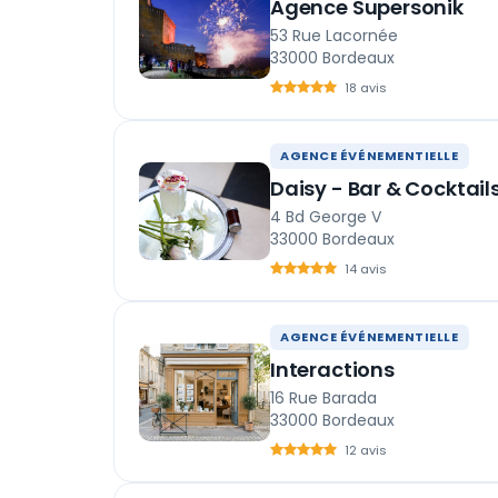
Agence Supersonik
53 Rue Lacornée
33000 Bordeaux
18 avis
AGENCE ÉVÉNEMENTIELLE
Daisy - Bar & Cocktai
4 Bd George V
33000 Bordeaux
14 avis
AGENCE ÉVÉNEMENTIELLE
Interactions
16 Rue Barada
33000 Bordeaux
12 avis