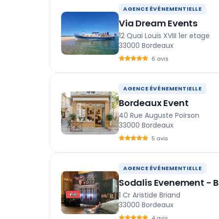
AGENCE ÉVÉNEMENTIELLE
Via Dream Events
12 Quai Louis XVIII 1er etage
33000 Bordeaux
6 avis
AGENCE ÉVÉNEMENTIELLE
Bordeaux Event
40 Rue Auguste Poirson
33000 Bordeaux
5 avis
AGENCE ÉVÉNEMENTIELLE
Sodalis Evenement - 
1 Cr Aristide Briand
33000 Bordeaux
4 avis