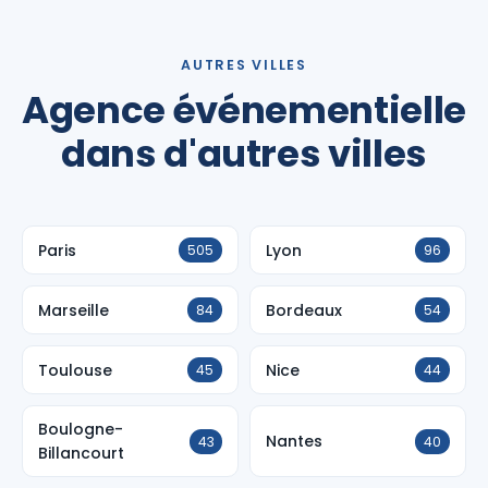
AUTRES VILLES
Agence événementielle
dans d'autres villes
Paris
Lyon
505
96
Marseille
Bordeaux
84
54
Toulouse
Nice
45
44
Boulogne-
Nantes
43
40
Billancourt