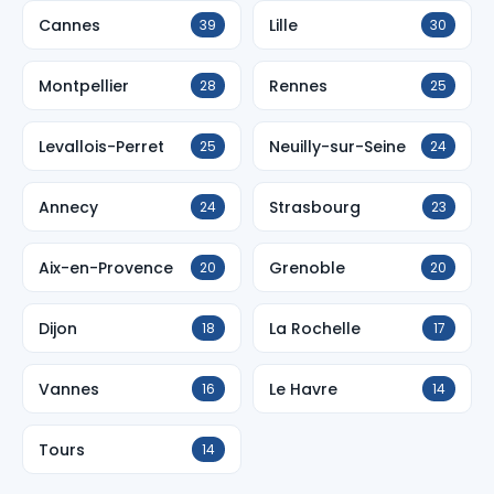
Cannes
Lille
39
30
Montpellier
Rennes
28
25
Levallois-Perret
Neuilly-sur-Seine
25
24
Annecy
Strasbourg
24
23
Aix-en-Provence
Grenoble
20
20
Dijon
La Rochelle
18
17
Vannes
Le Havre
16
14
Tours
14